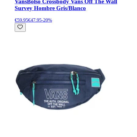
Vans
Bolso Crossbody Vans Off The Wall
Survey Hombre Gris/Blanco
€59.95
€47.95
-
20
%