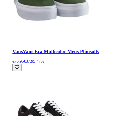
Vans
Vans Era Multicolor Mens Plimsolls
€70.95
€37.95
-
47
%