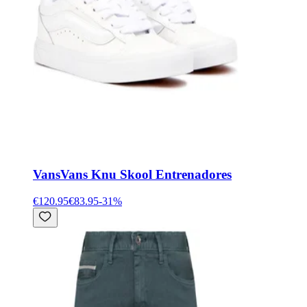
Vans
Vans Knu Skool Entrenadores
€120.95
€83.95
-
31
%