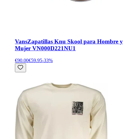
Vans
Zapatillas Knu Skool para Hombre y
Mujer VN000D221NU1
€90.00
€59.95
-
33
%