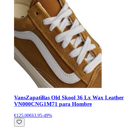
Vans
Zapatillas Old Skool 36 Lx Wax Leather
VN000CNG1M71 para Hombre
€125.00
€63.95
-
49
%