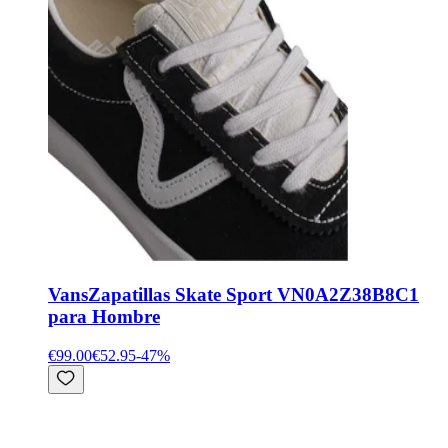
Vans
Zapatillas Skate Sport VN0A2Z38B8C1
para Hombre
€99.00
€52.95
-
47
%