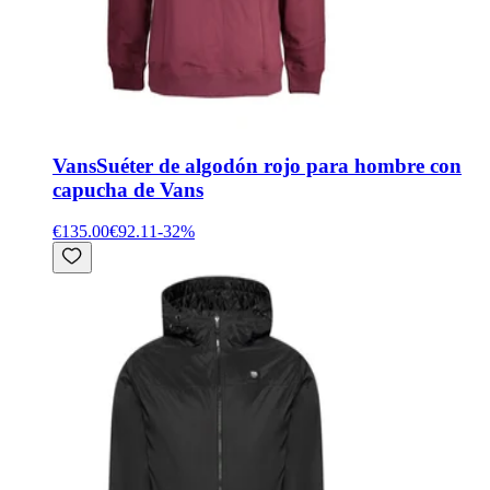
Vans
Suéter de algodón rojo para hombre con
capucha de Vans
€135.00
€92.11
-
32
%