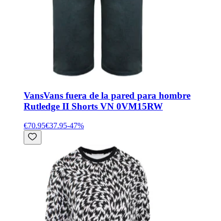
Vans
Vans fuera de la pared para hombre
Rutledge II Shorts VN 0VM15RW
€70.95
€37.95
-
47
%