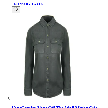
€141.95
€85.95
-
39
%
Vans
Camisa Vans Off The Wall Mujer Gris