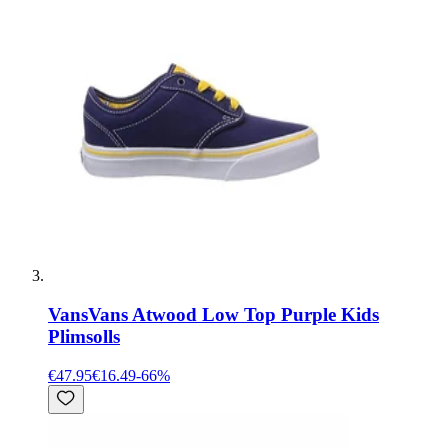
Vans
Vans Atwood Low Top Purple Kids
Plimsolls
€47.95
€16.49
-
66
%