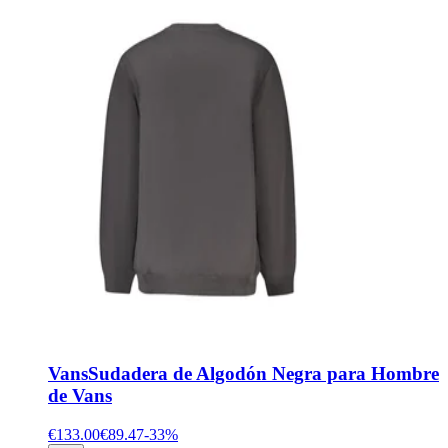
Vans
Sudadera de Algodón Negra para Hombre
de Vans
€133.00
€89.47
-
33
%