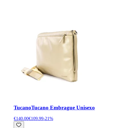
Tucano
Tucano Embrague Unisexo
€140.00
€109.99
-
21
%