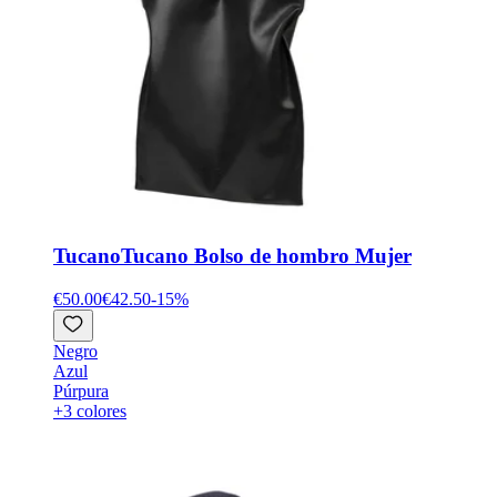
Tucano
Tucano Bolso de hombro Mujer
€50.00
€42.50
-
15
%
Negro
Azul
Púrpura
+3 colores