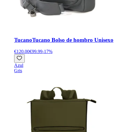
Tucano
Tucano Bolso de hombro Unisexo
€120.00
€99.99
-
17
%
Azul
Gris