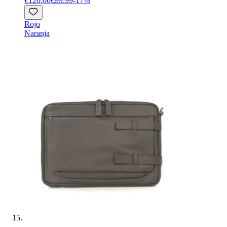
€120.00
€99.99
-
17
%
Rojo
Naranja