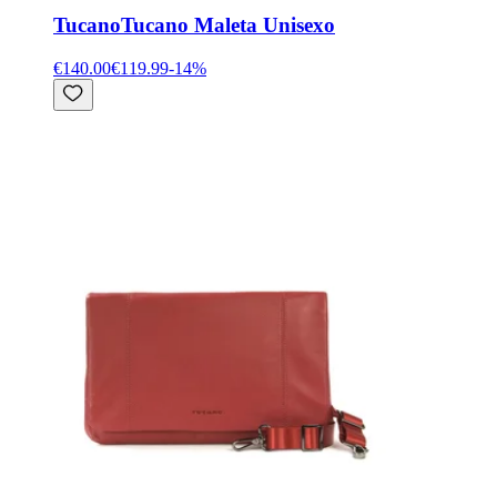
Tucano
Tucano Maleta Unisexo
€140.00
€119.99
-
14
%