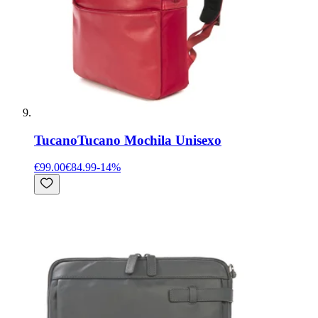
Tucano
Tucano Mochila Unisexo
€99.00
€84.99
-
14
%