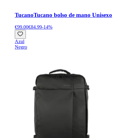
Tucano
Tucano bolso de mano Unisexo
€99.00
€84.99
-
14
%
Azul
Negro