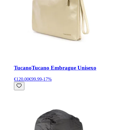
Tucano
Tucano Embrague Unisexo
€120.00
€99.99
-
17
%