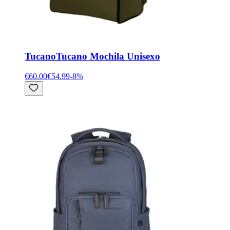
Tucano
Tucano Mochila Unisexo
€60.00
€54.99
-
8
%