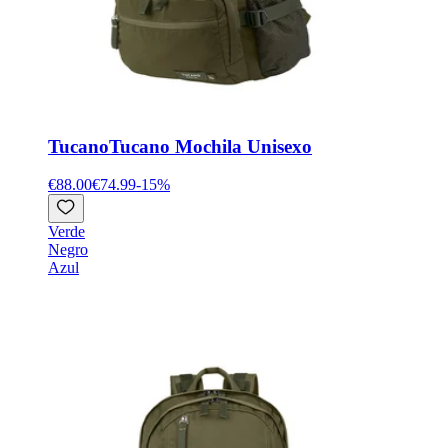
Tucano
Tucano Mochila Unisexo
€88.00
€74.99
-
15
%
Verde
Negro
Azul