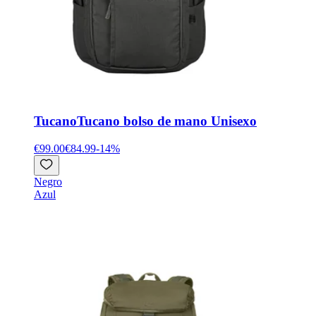
Tucano
Tucano bolso de mano Unisexo
€99.00
€84.99
-
14
%
Negro
Azul