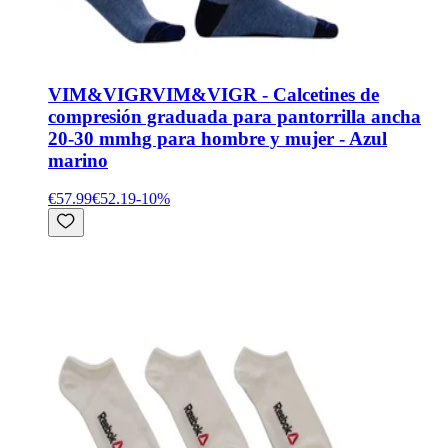
VIM&VIGR
VIM&VIGR - Calcetines de
compresión graduada para pantorrilla ancha
20-30 mmhg para hombre y mujer - Azul
marino
€57.99
€52.19
-
10
%