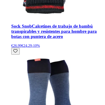
Sock Snob
Calcetines de trabajo de bambú
transpirables y resistentes para hombre para
botas con puntera de acero
€26.99
€24.29
-
10
%