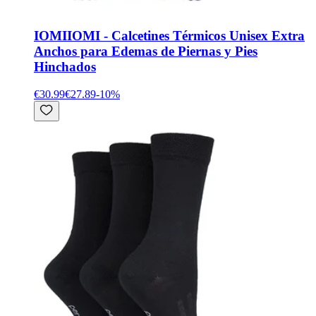
IOMI
IOMI - Calcetines Térmicos Unisex Extra
Anchos para Edemas de Piernas y Pies
Hinchados
€30.99
€27.89
-
10
%