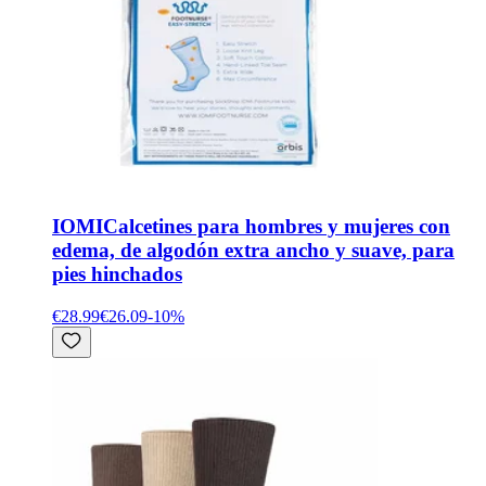
IOMI
Calcetines para hombres y mujeres con
edema, de algodón extra ancho y suave, para
pies hinchados
€28.99
€26.09
-
10
%