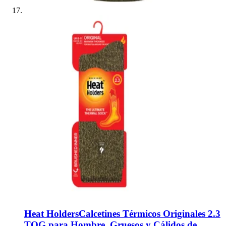
Heat Holders
Calcetines Térmicos Originales 2.3
TOG para Hombre, Gruesos y Cálidos de