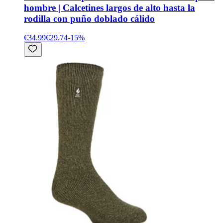
hombre | Calcetines largos de alto hasta la
rodilla con puño doblado cálido
€34.99
€29.74
-
15
%