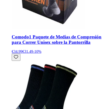
Comodo
1 Paquete de Medias de Compresión
para Correr Unisex sobre la Pantorrilla
€34.99
€31.49
-
10
%