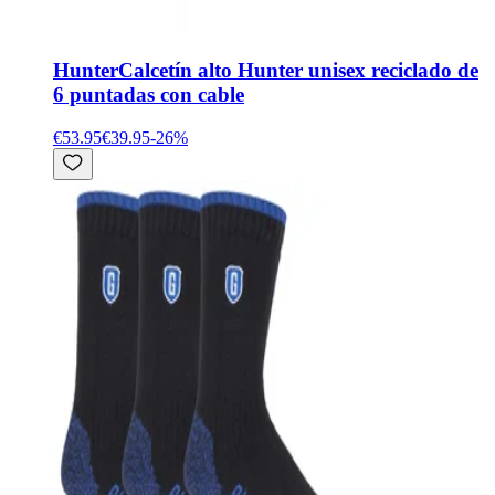
Hunter
Calcetín alto Hunter unisex reciclado de
6 puntadas con cable
€53.95
€39.95
-
26
%